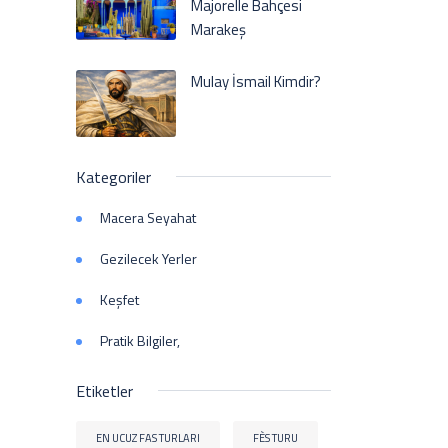
Majorelle Bahçesi
Marakeş
Mulay İsmail Kimdir?
Kategoriler
Macera Seyahat
Gezilecek Yerler
Keşfet
Pratik Bilgiler,
Etiketler
EN UCUZ FAS TURLARI
FÈS TURU