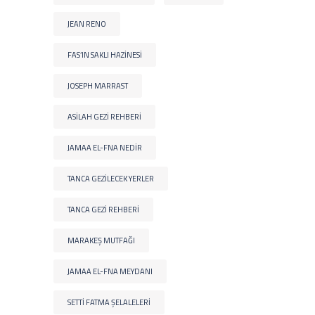
JEAN RENO
FAS’IN SAKLI HAZINESI
JOSEPH MARRAST
ASILAH GEZI REHBERI
JAMAA EL-FNA NEDIR
TANCA GEZILECEK YERLER
TANCA GEZI REHBERI
MARAKEŞ MUTFAĞI
JAMAA EL-FNA MEYDANI
SETTI FATMA ŞELALELERI