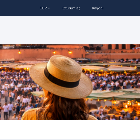
EUR
Oturum aç
Kaydol