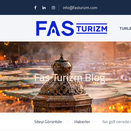
info@fasturizm.com
TURL
Fas Turizm Blog
Siteyi Görüntüle
Haberler
fas golf nerede