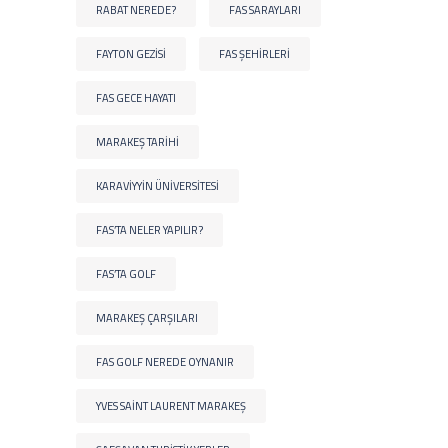
RABAT NEREDE?
FAS SARAYLARI
FAYTON GEZISI
FAS ŞEHIRLERI
FAS GECE HAYATI
MARAKEŞ TARIHI
KARAVIYYIN ÜNIVERSITESI
FAS’TA NELER YAPILIR?
FAS’TA GOLF
MARAKEŞ ÇARŞILARI
FAS GOLF NEREDE OYNANIR
YVES SAINT LAURENT MARAKEŞ