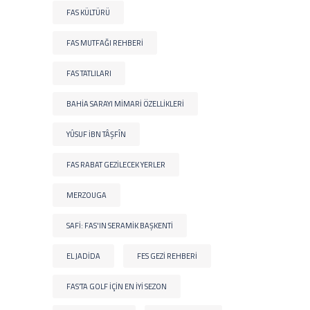
FAS KÜLTÜRÜ
FAS MUTFAĞI REHBERI
FAS TATLILARI
BAHIA SARAYI MIMARI ÖZELLIKLERI
YÛSUF IBN TÂŞFÎN
FAS RABAT GEZILECEK YERLER
MERZOUGA
SAFI: FAS'IN SERAMIK BAŞKENTI
EL JADIDA
FES GEZI REHBERI
FAS’TA GOLF IÇIN EN IYI SEZON