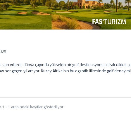
2025
, Atlas Dağları’nın en güzel panoramik manzaralarını sunan Marrakeş’teki belki de en çarpıcı sahadır. 75 hektarlık alana yayılan 6.608 metrelik 18 delikli parkur, vadiler ve palmiyeler arasında doğal dokuya uyumlu biçimde tasarlanmıştır. Bakımlı fairway’lerin kenarları begonviller ve zakkumlarla süslüdür ve her bir deliğin tasarımında oyuncuya farklı teknik meydan okumalar sunulur. Örneğin kısa olmasına rağmen riskli bir vuruş gerektiren 3 numaralı par-4 deliği veya green’i koruyan su engeliyle ünlü 7 numaralı par-3 deliği, oyuncuların karar verme becerilerini sınar. Sahadaki en büyük avantaj, her adımda karşınıza çıkan heybetli Atlas manzarasıdır – oyun boyunca kartpostal güzelliğindeki dağ silüeti size eşlik eder. Royal Palm’ın 1500 m²lik görkemli kulüp evi ve dünya standartlarındaki tesisleri sayesinde, Marrakeş’te golf aynı zamanda bir lüks ve konfor deneyimine dönüşür. Marrakeş bölgesinde bunların yanı sıra Al Maaden, Amelkis, Samanah, Montgomerie Marrakech ve PalmGolf Ourika gibi birçok kaliteli saha da bulunur. Her biri farklı tasarımları ve manzaralarıyla her gün için ayrı bir golf deneyimi sunmaktadır. Örneğin, Al Maaden Golf Resort dikdörtgen havuzları ve açık hava heykelleriyle sanat parkı atmosferini golfle birleştirirken, Ourika sahası Troon Golf yönetiminde modern bir tesis olarak öne çıkar. Marrakeş’te golf oynamanın en büyük avantajı, çeşitlilik ve hava koşullarıdır: Bir hafta kalarak her gün farklı bir sahada, güneş altında golf oynayabilir, akşamları ise Marrakeş’in otantik çarşıları ve lezzetli Fas mutfağı ile kültürel açıdan zengin bir tatil geçirebilirsiniz. Agadir Bölgesi: Atlas Okyanusu kıyısında yer alan Agadir, yıl boyu güneş alan iklimi ve geniş kumsallarıyla Fas’ın en ünlü tatil beldelerinden biridir. Hem adrenalin arayanlar için sörf, kiteboard gibi su sporları imkânları sunar hem de dingin bir sahil tatili isteyenleri memnun eder. Golf bakımından ise Agadir, 7 adet golf sahası ile (toplam 126 delik) bir haftalık dolu dolu bir golf programını kaldırabilecek kapasitededir. Şehir merkezindeki ve yakın çevresindeki dört büyük golf kompleksi ile kuzeydeki Taghazout koyundaki sahalar, çeşitli tasarım ve zorluk dereceleriyle her gün için farklı bir oyun deneyimi sağlar. Üstelik Agadir Al Massira Havalimanı’na Avrupa’dan birçok düşük maliyetli havayolu direkt uçuş düzenlemektedir; dolayısıyla ulaşım Avrupa golfçüleri için de oldukça rahattır. Okyanus iklimi sayesinde yazın bunaltıcı sıcaklar yaşanmaz, kışın ise hava ılıman kalır – bu da Agadir’i her mevsim golf oynanabilir bir destinasyon yapmaktadır. Gündüzleri sahada geçirilen enerjik saatlerin ardından akşamüstü okyanus kıyısında gün batımını izlemek, yerel pazarlarda (souk) alışveriş yapmak veya sahilde nane çayı eşliğinde dinlenmek Agadir golf tatilinin keyifli parçalarındandır. Agadir bölgesindeki öne çıkan golf sahaları ise şunlardır: Golf du Soleil – Şehir merkezine yaklaşık 10 km mesafede yer alan bu dev golf kompleksi, 36 delikli yapısıyla Agadir’in en büyük tesisi konumundadır. Kompleks içinde farklı karakterlere sahip iki adet 18 delikli parkur bulunur: Championship (Şampiyona) ve Tikida sahaları. Palmiyeler ve göletlerle çevrili Championship parkuru, 2011 yılında Ladies European Tour kapsamındaki Lalla Meryem Kupası’na ev sahipliği yapmış olup hem tatilci golfçüler hem de profesyoneller için yeterli zorlukta olduğunu kanıtlamıştır. Tikida parkuru ise daha kısa olsa da (par 72, 6.000 m civarı) keyifli bir resort golf deneyimi sunar; özellikle her iki parkurda da final deliği olarak tasarlanan ve kulüp binasının önündeki gölet üzerinden atış gerektiren kısa par-3’ler oldukça heyecan vericidir. Golf du Soleil’in ferah fairway’lerinde oynarken, Agadir’in ışıl ışıl güneşi ve palmiye ağaçlarıyla bezelı manzara size eşlik eder. Sahanın tasarımı oyuncuyu zorlamaktan ziyade keyif almaya teşvik eder; bu yönüyle hem yeni başlayanlar hem de deneyimli golfçüler için idealdir. Tazegzout Golf – Agadir’e 15 dakika mesafedeki Taghazout Koyu’nda yükselen bu saha, Atlas Okyanusu’na nazır tepeler üzerinde kurulmuştur. Ünlü mimar Kyle Phillips’in imzasını taşıyan parkur, 80 metre rakımdan muhteşem kıyı manzaraları sunar ve sürdürülebilir tasarım yaklaşımıyla dikkat çeker. Argan ağaçlarıyla çevrili doğal peyzaj içinde tasarlanan 18 delikli saha, engebeli yapısı ve zorlayıcı green’leriyle teknik bir oyun arayanlara hitap eder. Özellikle son kısımdaki uçurum kenarından geçen üç delik, oyunculara unutulmaz bir manzara ve meydan okuma sunar. Tazegzout Golf, 2014 yılında açıldığından bu yana hem yerel hem yabancı golfçülerin övgüsünü toplamış; “uçurumun kenarında golf” deneyimiyle hafızalarda yer etmiştir. Bu sahada oynarken, okyanus melteminin serinletici etkisi altında her vuruşunuzu daha stratejik planladığınızı fark edeceksiniz. Golf Les Dunes – 1991 yılında ünlü tasarımcı Cabell B. Robinson tarafından dizayn edilen Les Dunes, adından da anlaşılacağı üzere kum tepeleri ve doğal kum zemine entegre olmuş 27 delikli bir komplekstir. Üç farklı 9 delikli parkuru (Oued, Tamaris, Eucalyptus) ile her turda farklı bir kombinasyon sunar. Oued parkuru dar ve dalgalı fairway’leri ile isabetli sürüşler gerektirirken, Tamaris parkuru su engellerini stratejik olarak devreye sokar, Eucalyptus parkuru ise daha açık alanlarda oynanır ancak rüzgâra açıktır. Tüm parkurların zemini kalın bir kum tabakası üzerinde olduğundan fairway’ler hızlı ve sıkı bir oyun zemini sağlar, bu da topun sekme ve yuvarlanma mesafesini artırarak linksgolf tarzı bir deneyim yarat
n 1 - 1 arasındaki kayıtlar gösteriliyor