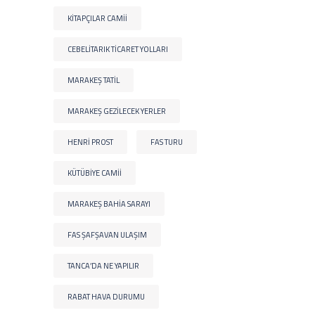
KITAPÇILAR CAMII
CEBELITARIK TICARET YOLLARI
MARAKEŞ TATIL
MARAKEŞ GEZILECEK YERLER
HENRI PROST
FAS TURU
KÜTÜBIYE CAMII
MARAKEŞ BAHIA SARAYI
FAS ŞAFŞAVAN ULAŞIM
TANCA’DA NE YAPILIR
RABAT HAVA DURUMU