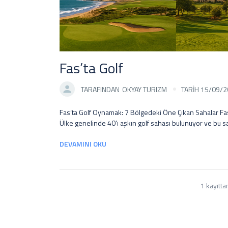
Fas’ta Golf
TARAFINDAN
OKYAY TURIZM
TARİH 15/09/
Fas’ta Golf Oynamak: 7 Bölgedeki Öne Çıkan Sahalar Fas son yıllarda dünya çapında yükselen bir golf destinasyonu olarak dikkat çekiyor. Ülke genelinde 40’ı aşkın golf sahası bulunuyor ve bu sayı her geçen yıl artıyor. Kuzey Afrika’nın bu egzotik ülkesinde golf deneyimi, sadece sporla sınırlı kalmayıp zengin tarih, kültür ve doğal güzelliklerle iç içe geçiyor. Üstelik Türkiye’den Kazablanka veya Marakeş gibi şehirlere yaklaşık 5 saatlik direkt uçuşlarla ulaşım mümkün. Fas’ın yıl boyu ılıman iklimi ve güneşli havası sayesinde özellikle kış aylarında burada golf oynamak gerçek bir keyif haline geliyor. Avrupa’nın büyük kısmı soğuk kış koşullarındayken, Fas’ta yemyeşil fairway’lerde kısa kollu formalarla golf oynayabilirsiniz. Ülkede pek çok saha dünyaca ünlü tasarımcılar tarafından dizayn edilmiş; her biri farklı coğrafi güzellikler arasında yer alıyor. Uygun green fee ücretleri ve düşük taşıyıcı (caddie) ücretleri ise Fas’ı yurt dışı golf seyahatleri için cazip kılan diğer unsurlar arasında. Türk golf tutkunları, Fas’ı tercih ederek hem kaliteli sahalarda oynama fırsatı bulacak hem de kültürel açıdan kendilerini yakın hissedecekleri bir coğrafyada tatil yapmanın ayrıcalığını yaşayacaklar. Aşağıda Marakeş, Agadir, Rabat, El Jadida, Kazablanka, Fes ve Essaouira bölgelerindeki öne çıkan golf sahalarını ve bu bölgelerde golf oynamanın avantajlarını inceleyeceğiz. Her bir bölge, kendine has coğrafyası ve atmosferiyle Türk golf severler için unutulmaz deneyimler vadediyor. Marrakeş Bölgesi: Fas denilince golf tutkunlarının aklına ilk gelen yer, büyüleyici atmosferiyle Marrakeş’tir. “Golf cenneti” olarak anılan Marrakeş, 1920’lerden bu yana süregelen köklü golf geleneğiyle ülkenin golf başkenti konumundadır. Günümüzde şehir civarında irili ufaklı yaklaşık 12 adet golf sahası bulunur ve her biri farklı karakterdedir. Karlı Atlas Dağları’nın eteklerinde golf oynama ayrıcalığı sunan bu sahalar, kış aylarında bile güneşli ve ılık bir havada oynanabildiği için özellikle tercih edilmektedir. Marrakeş’e İstanbul’dan haftanın her günü direkt uçuş bulunması da ulaşımı kolaylaştırıyor; uçuşlar ortalama 5 saat 15 dakika sürüyor. Şehrin uluslararası standartlardaki lüks otelleri, spa merkezleri ve zengin mutfağı da golf tatilini kusursuz bir deneyime dönüştürüyor. Yeni açılan modern sahaların çokluğu, makul ücretler ve iyi hizmet kalitesi sayesinde Marrakeş, golf turizmi açısından bugün en popüler rotalardan biri haline gelmiştir. Marrakeş’te birbirinden çekici birçok saha arasında öne çıkanlar şunlardır: Royal Golf Marrakech – 1927’de açılan bu tarihi saha, Fas’taki en eski ikinci golf sahası olma özelliğini taşır. 18 delikli “Old Course”, portakal ağaçları, okaliptüsler, palmiyeler ve diğer egzotik bitkilerle bezenmiş adeta bir botanik bahçesidir. Zorluk seviyesi günümüz standartlarına göre çok yüksek olmamakla birlikte (back tee uzunluğu 5.866 m), büyüleyici atmosferi ve 15.000 ağaçlık yemyeşil peyzajı ile oyuncuları kendine hayran bırakır. Winston Churchill, Dwight Eisenhower gibi ünlü isimlerin de geçmişte burada golf oynamış olması sahaya ayrı bir prestij katıyor. 2019’da yenilenen kulüp binasının terasında, 18 deliğin ardından Atlas Dağları manzarasına karşı yorgunluk kahvenizi yudumlamak unutulmaz bir keyif olacaktır. Assoufid Golf Club – 2014 yılında açılan ve Marrakeş merkeze 20 dakika mesafede bulunan Assoufid, çölün doğal dokusunu koruyan çöl stili bir parkurdur. İskoç golf mimarı Niall Cameron’ın tasarladığı 6.440 metrelik saha, kaktüsler ve zeytin ağaçları arasında uzanan dalgalı fairway’leri ile her seviyeden golfçüye hitap eder. 2017 yılında “Afrika’nın En İyi Golf Sahası” ödülünü alan Assoufid, cesur oyun stratejilerini sınayan zorlu bir parkur olarak ün kazanmıştır. Su engeli bulunmamasına rağmen, geniş fairway’lerin dışına düşen riskli vuruşlar ciddi cezalarla sonuçlanabiliyor. Özellikle 17. deliği, arka plandaki muhteşem Atlas Dağları manzarasıyla, hafızalara kazınacak güzellikte bir imza deliğidir. Fairmont Royal Palm Golf & Country Club – Ünlü mimar Cabell B. Robinson imzalı bu lüks tesis
DEVAMINI OKU
1 kayıtta