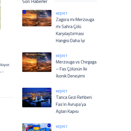
Son Haberler
KEŞFET
Zagora mı Merzouga
mı Sahra Çölü
Karşılaştırması
Hangisi Daha İyi
KEŞFET
Merzouga vs Chegaga
ır. Les Dunes’un ünü, 2000’lerde Avrupa Challenge Tour turnuvalarına ev sahipliği yapmasıyla pekişmiştir. Aynı zamanda çevresindeki okaliptüs ağaçları ve göletler sayesinde göze de hitap eden bir peyzaja sahiptir. Golf sonrası, kulüp binasının terasında Eucalyptus ormanının ferahlatıcı kokusu eşliğinde dinlenmek Agadir’de golf oynamanın ayrı bir huzurlu yönüdür. Bunların dışında Agadir’de, Golf de l’Océan adında 27
– Fas Çölünün İki
İkonik Deneyimi
KEŞFET
Tanca Gezi Rehberi:
Fas’ın Avrupa’ya
Açılan Kapısı
KEŞFET