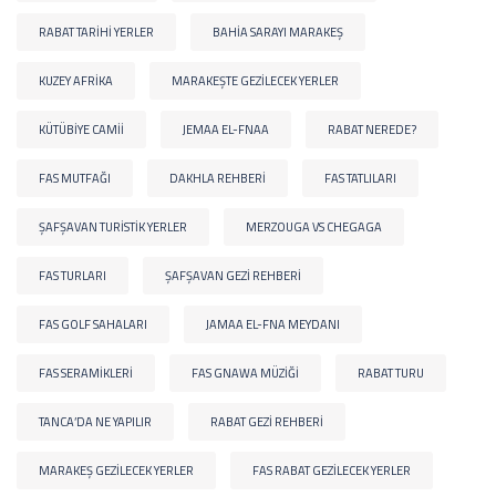
RABAT TARIHI YERLER
BAHIA SARAYI MARAKEŞ
KUZEY AFRIKA
MARAKEŞTE GEZILECEK YERLER
KÜTÜBIYE CAMII
JEMAA EL-FNAA
RABAT NEREDE?
FAS MUTFAĞI
DAKHLA REHBERI
FAS TATLILARI
ŞAFŞAVAN TURISTIK YERLER
MERZOUGA VS CHEGAGA
FAS TURLARI
ŞAFŞAVAN GEZI REHBERI
FAS GOLF SAHALARI
JAMAA EL-FNA MEYDANI
FAS SERAMIKLERI
FAS GNAWA MÜZIĞI
RABAT TURU
TANCA’DA NE YAPILIR
RABAT GEZI REHBERI
MARAKEŞ GEZILECEK YERLER
FAS RABAT GEZILECEK YERLER