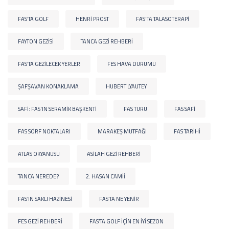
FAS’TA GOLF
HENRI PROST
FAS'TA TALASOTERAPI
FAYTON GEZISI
TANCA GEZI REHBERI
FAS’TA GEZILECEK YERLER
FES HAVA DURUMU
ŞAFŞAVAN KONAKLAMA
HUBERT LYAUTEY
SAFI: FAS'IN SERAMIK BAŞKENTI
FAS TURU
FAS SAFI
FAS SÖRF NOKTALARI
MARAKEŞ MUTFAĞI
FAS TARIHI
ATLAS OKYANUSU
ASILAH GEZI REHBERI
TANCA NEREDE?
2. HASAN CAMII
FAS’IN SAKLI HAZINESI
FAS’TA NE YENIR
FES GEZI REHBERI
FAS’TA GOLF IÇIN EN IYI SEZON