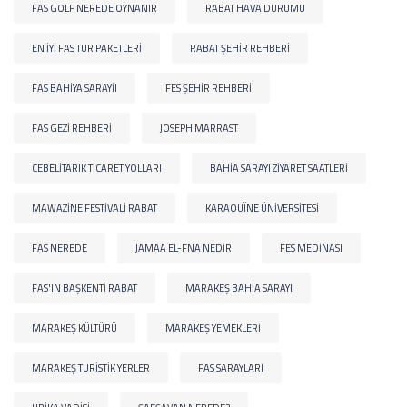
FAS GOLF NEREDE OYNANIR
RABAT HAVA DURUMU
EN IYI FAS TUR PAKETLERI
RABAT ŞEHIR REHBERI
FAS BAHIYA SARAYII
FES ŞEHIR REHBERI
FAS GEZI REHBERI
JOSEPH MARRAST
CEBELITARIK TICARET YOLLARI
BAHIA SARAYI ZIYARET SAATLERI
MAWAZINE FESTIVALI RABAT
KARAOUÏNE ÜNIVERSITESI
FAS NEREDE
JAMAA EL-FNA NEDIR
FES MEDINASI
FAS'IN BAŞKENTI RABAT
MARAKEŞ BAHIA SARAYI
MARAKEŞ KÜLTÜRÜ
MARAKEŞ YEMEKLERI
MARAKEŞ TURISTIK YERLER
FAS SARAYLARI