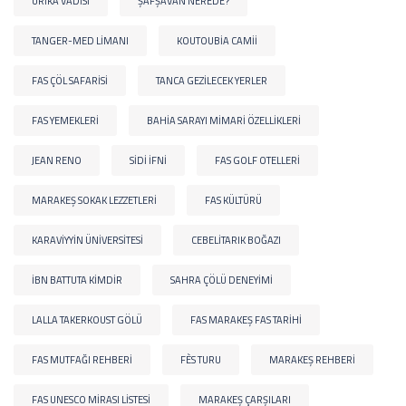
URIKA VADISI
ŞAFŞAVAN NEREDE?
TANGER-MED LIMANI
KOUTOUBIA CAMII
FAS ÇÖL SAFARISI
TANCA GEZILECEK YERLER
FAS YEMEKLERI
BAHIA SARAYI MIMARI ÖZELLIKLERI
JEAN RENO
SIDI IFNI
FAS GOLF OTELLERI
MARAKEŞ SOKAK LEZZETLERI
FAS KÜLTÜRÜ
KARAVIYYIN ÜNIVERSITESI
CEBELITARIK BOĞAZI
İBN BATTUTA KIMDIR
SAHRA ÇÖLÜ DENEYIMI
LALLA TAKERKOUST GÖLÜ
FAS MARAKEŞ FAS TARIHI
FAS MUTFAĞI REHBERI
FÈS TURU
MARAKEŞ REHBERI
FAS UNESCO MIRASI LISTESI
MARAKEŞ ÇARŞILARI