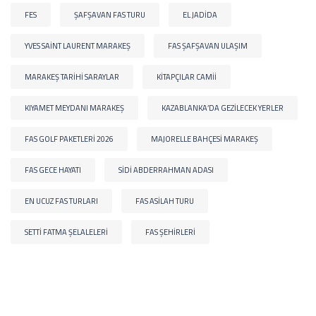
FES
ŞAFŞAVAN FAS TURU
EL JADIDA
YVES SAINT LAURENT MARAKEŞ
FAS ŞAFŞAVAN ULAŞIM
MARAKEŞ TARIHI SARAYLAR
KITAPÇILAR CAMII
KIYAMET MEYDANI MARAKEŞ
KAZABLANKA’DA GEZILECEK YERLER
FAS GOLF PAKETLERI 2026
MAJORELLE BAHÇESI MARAKEŞ
FAS GECE HAYATI
SIDI ABDERRAHMAN ADASI
EN UCUZ FAS TURLARI
FAS ASILAH TURU
SETTI FATMA ŞELALELERI
FAS ŞEHIRLERI